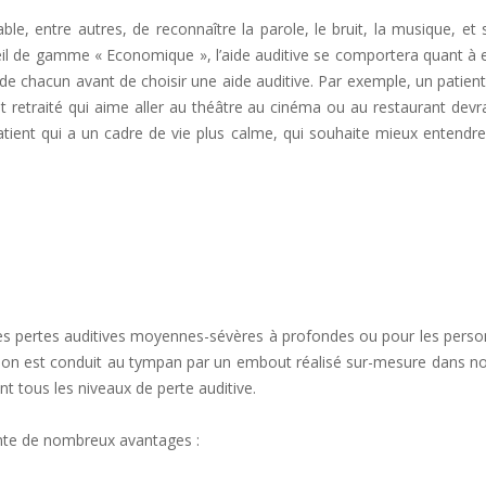
ble, entre autres, de reconnaître la parole, le bruit, la musique, e
reil de gamme « Economique », l’aide auditive se comportera quant à 
 chacun avant de choisir une aide auditive. Par exemple, un patient, e
t retraité qui aime aller au théâtre au cinéma ou au restaurant devr
tient qui a un cadre de vie plus calme, qui souhaite mieux entendre s
ur les pertes auditives moyennes-sévères à profondes ou pour les per
 le son est conduit au tympan par un embout réalisé sur-mesure dans nos
t tous les niveaux de perte auditive.
ésente de nombreux avantages :