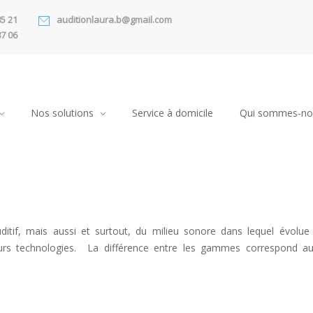
85 21
auditionlaura.b@gmail.com
87 06
Nos solutions
Service à domicile
Qui sommes-no
ditif, mais aussi et surtout, du milieu sonore dans lequel évolue 
eurs technologies. La différence entre les gammes correspond au