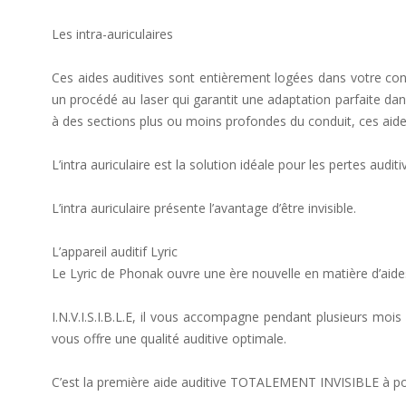
Les intra-auriculaires
Ces aides auditives sont entièrement logées dans votre condui
un procédé au laser qui garantit une adaptation parfaite dans
à des sections plus ou moins profondes du conduit, ces aides e
L’intra auriculaire est la solution idéale pour les pertes a
L’intra auriculaire présente l’avantage d’être invisible.
L’appareil auditif Lyric
Le Lyric de Phonak ouvre une ère nouvelle en matière d’aides
I.N.V.I.S.I.B.L.E, il vous accompagne pendant plusieurs moi
vous offre une qualité auditive optimale.
C’est la première aide auditive TOTALEMENT INVISIBLE à 