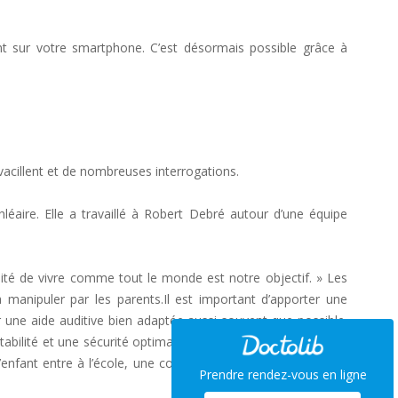
t sur votre smartphone. C’est désormais possible grâce à
vacillent et de nombreuses interrogations.
léaire. Elle a travaillé à Robert Debré autour d’une équipe
lité de vivre comme tout le monde est notre objectif. » Les
manipuler par les parents.Il est important d’apporter une
er une aide auditive bien adaptée aussi souvent que possible.
abilité et une sécurité optimaux.La durabilité est également
enfant entre à l’école, une combinaison d’aides auditives et
Prendre rendez-vous en ligne